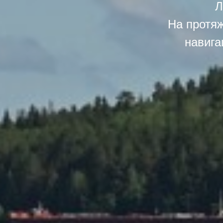
Л
На протяж
навига