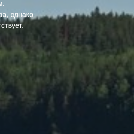
м.
ва, однако
ствует.