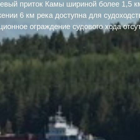
евый приток Камы шириной более 1,5 к
ении 6 км река доступна для судоходст
ционное ограждение судового хода отсут